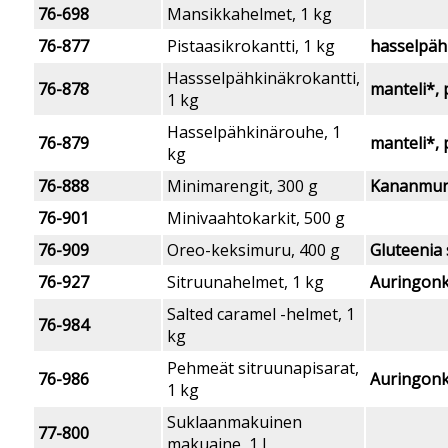
76-698
Mansikkahelmet, 1 kg
76-877
Pistaasikrokantti, 1 kg
hasselpäh
Hassselpähkinäkrokantti,
76-878
manteli*, 
1 kg
Hasselpähkinärouhe, 1
76-879
manteli*, 
kg
76-888
Minimarengit, 300 g
Kananmu
76-901
Minivaahtokarkit, 500 g
76-909
Oreo-keksimuru, 400 g
Gluteenia s
76-927
Sitruunahelmet, 1 kg
Auringon
Salted caramel -helmet, 1
76-984
kg
Pehmeät sitruunapisarat,
76-986
Auringon
1 kg
Suklaanmakuinen
77-800
makuaine, 1 l