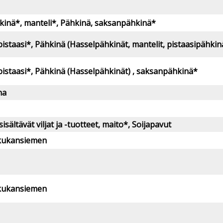
kinä*, manteli*, Pähkinä, saksanpähkinä*
pistaasi*, Pähkinä (Hasselpähkinät, mantelit, pistaasipähki
pistaasi*, Pähkinä (Hasselpähkinät) , saksanpähkinä*
na
isältävät viljat ja -tuotteet, maito*, Soijapavut
kukansiemen
kukansiemen