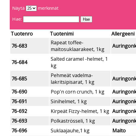
Näytä
merkinnät
Hae:
Tuotenro
Tuotenimi
Allergeeni
Rapeat toffee-
76-683
Auringonk
maitosuklaarakeet, 1kg
Salted caramel -helmet, 1
76-684
kg
Pehmeät vadelma-
76-685
Auringon
lakritsipisarat, 1 kg
76-690
Pop'n corn crunch, 1 kg
Auringonk
76-691
Sinihelmet, 1 kg
Auringon
76-692
Kirpeät Fizzy-helmet, 1 kg
Auringon
76-693
Polkaströsseli, 1 kg
Auringon
76-696
Suklaajauhe,1 kg
Maito