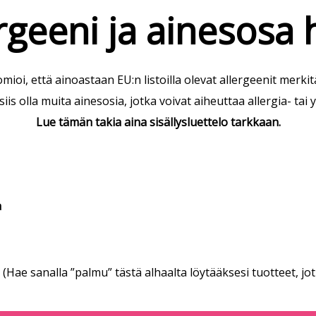
rgeeni ja ainesosa
mioi, että ainoastaan EU:n listoilla olevat allergeenit merkit
is olla muita ainesosia, jotka voivat aiheuttaa allergia- tai 
Lue tämän takia aina sisällysluettelo tarkkaan.
a
(Hae sanalla ”palmu” tästä alhaalta löytääksesi tuotteet, jo