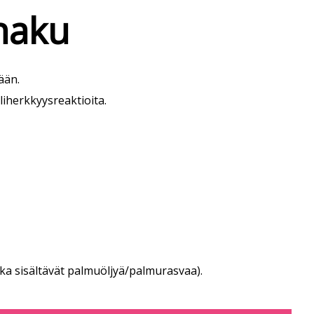
 haku
ään.
yliherkkyysreaktioita.
tka sisältävät palmuöljyä/palmurasvaa).