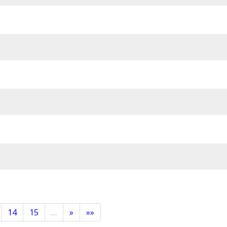
14
15
…
»
»»