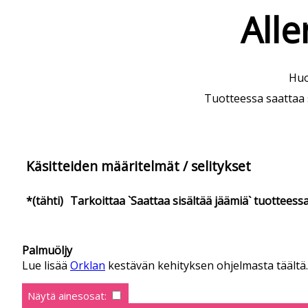
Alle
Huo
Tuotteessa saattaa si
Käsitteiden määritelmät / selitykset
*(tähti)
Tarkoittaa `Saattaa sisältää jäämiä` tuotteess
Palmuöljy
Lue lisää
Orklan
kestävän kehityksen ohjelmasta täältä. 
Näytä ainesosat: