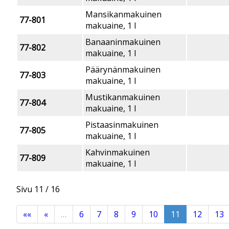
Mansikanmakuinen
77-801
makuaine, 1 l
Banaaninmakuinen
77-802
makuaine, 1 l
Päärynänmakuinen
77-803
makuaine, 1 l
Mustikanmakuinen
77-804
makuaine, 1 l
Pistaasinmakuinen
77-805
makuaine, 1 l
Kahvinmakuinen
77-809
makuaine, 1 l
Sivu
11 / 16
««
«
…
6
7
8
9
10
11
12
13