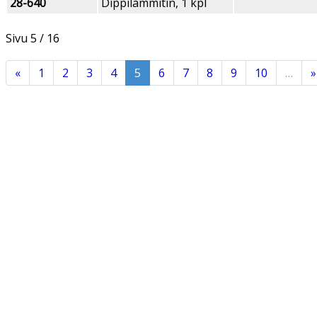
28-640
Dippilämmitin, 1 kpl
Sivu
5 / 16
«
1
2
3
4
5
6
7
8
9
10
…
»