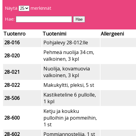
Näytä
merkinnät
Hae:
Tuotenro
Tuotenimi
Allergeeni
28-016
Pohjalevy 28-012:lle
Pehmeä nuolija 34 cm,
28-020
valkoinen, 3 kpl
Nuolija, kovamuovia
28-021
valkoinen, 3 kpl
28-022
Makukyltti, pleksi, 5 st
Kastiketeline 6 pullolle,
28-506
1 kpl
Ketju ja koukku
28-600
pulloihin ja pommeihin,
1 st
28-602
Pommiannostelija, 1 st