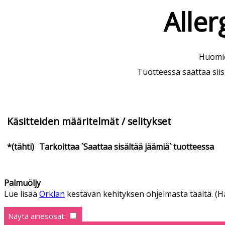
Aller
Huomioi
Tuotteessa saattaa siis 
Käsitteiden määritelmät / selitykset
*(tähti)
Tarkoittaa `Saattaa sisältää jäämiä` tuotteessa
Palmuöljy
Lue lisää
Orklan
kestävän kehityksen ohjelmasta täältä. (Ha
Näytä ainesosat: