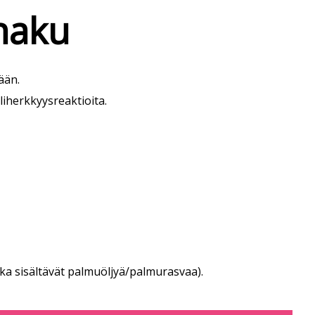
 haku
ään.
yliherkkyysreaktioita.
tka sisältävät palmuöljyä/palmurasvaa).