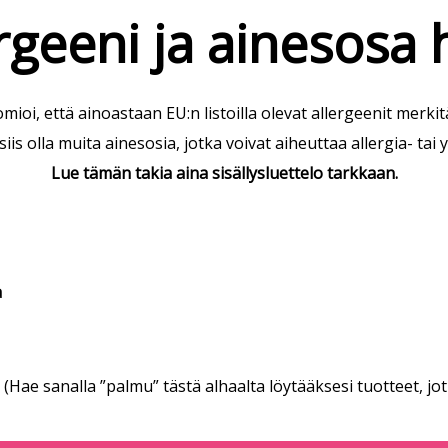
rgeeni ja ainesosa
mioi, että ainoastaan EU:n listoilla olevat allergeenit merkit
is olla muita ainesosia, jotka voivat aiheuttaa allergia- tai 
Lue tämän takia aina sisällysluettelo tarkkaan.
a
(Hae sanalla ”palmu” tästä alhaalta löytääksesi tuotteet, jo