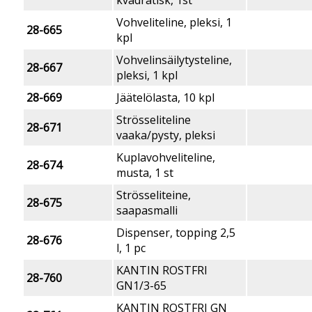
kvadratisk, 1st
Vohveliteline, pleksi, 1
28-665
kpl
Vohvelinsäilytysteline,
28-667
pleksi, 1 kpl
28-669
Jäätelölasta, 10 kpl
Strösseliteline
28-671
vaaka/pysty, pleksi
Kuplavohveliteline,
28-674
musta, 1 st
Strösseliteine,
28-675
saapasmalli
Dispenser, topping 2,5
28-676
l, 1 pc
KANTIN ROSTFRI
28-760
GN1/3-65
KANTIN ROSTFRI GN