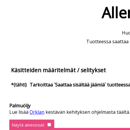
Alle
Huo
Tuotteessa saattaa si
Käsitteiden määritelmät / selitykset
*(tähti)
Tarkoittaa `Saattaa sisältää jäämiä` tuotteess
Palmuöljy
Lue lisää
Orklan
kestävän kehityksen ohjelmasta täältä. 
Näytä ainesosat: