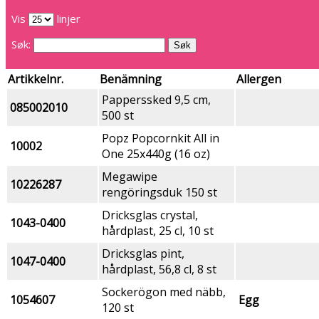
Vis
linjer
Søk:
Artikkelnr.
Benämning
Allergen
Papperssked 9,5 cm,
085002010
500 st
Popz Popcornkit All in
10002
One 25x440g (16 oz)
Megawipe
10226287
rengöringsduk 150 st
Dricksglas crystal,
1043-0400
hårdplast, 25 cl, 10 st
Dricksglas pint,
1047-0400
hårdplast, 56,8 cl, 8 st
Sockerögon med näbb,
1054607
Egg
120 st