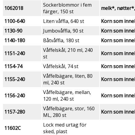
Sockerblommor i fem
1062018
melk*, nøtter*,
färger, 150 st
1100-640
Liten våffla, 640 st
Korn som inne
1130-90
Jumbovåffla, 90 st
Korn som inne
1140-180
Båtvåffla, 180 st
Korn som inne
Våffelskål, 210 ml, 240
1151-240
Korn som inne
st
1154-74
Våffelskål, 74 st
Korn som inne
Våffelbägare, liten, 80
1155-240
Korn som inne
ml, 240 st
Våffelbägare, mellan,
1156-240
Korn som inne
120 ml, 240 st
Våffelbägare, stor, 160
1157-280
Korn som inne
ML, 280 st
Lock med urtag för
11602C
sked, plast