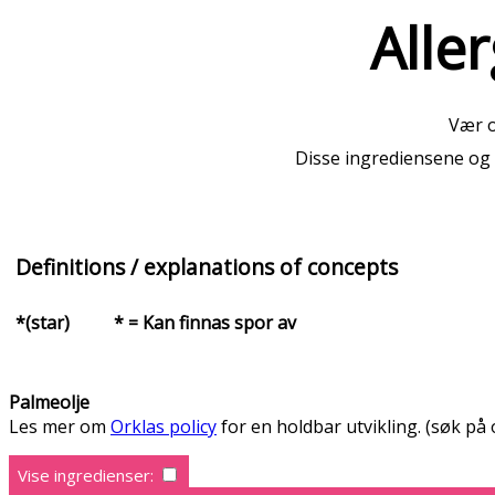
Alle
Vær o
Disse ingrediensene og 
Definitions / explanations of concepts
*(star)
* = Kan finnas spor av
Palmeolje
Les mer om
Orklas policy
for en holdbar utvikling. (søk på
Vise ingredienser: