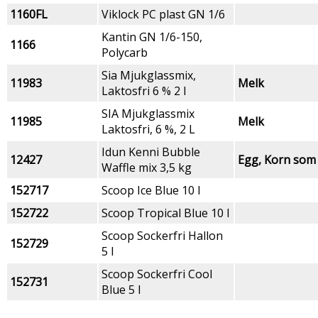
1160FL
Viklock PC plast GN 1/6
Kantin GN 1/6-150,
1166
Polycarb
Sia Mjukglassmix,
11983
Melk
Laktosfri 6 % 2 l
SIA Mjukglassmix
11985
Melk
Laktosfri, 6 %, 2 L
Idun Kenni Bubble
12427
Egg, Korn som 
Waffle mix 3,5 kg
152717
Scoop Ice Blue 10 l
152722
Scoop Tropical Blue 10 l
Scoop Sockerfri Hallon
152729
5 l
Scoop Sockerfri Cool
152731
Blue 5 l