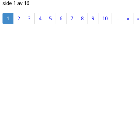
side
1 av 16
1
2
3
4
5
6
7
8
9
10
…
»
»